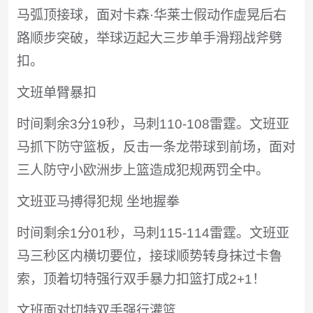
马弧顶接球，面对卡森·华莱士假动作虚晃后右
路顺步突破，举球迈起大三步单手滑翔战斧劈
扣。
文班单臂暴扣
时间剩余3分19秒，马刺110-108雷霆。文班亚
马抓下防守篮板，反击一条龙带球到前场，面对
三人防守小欧洲步上篮造成犯规两罚全中。
文班亚马搏得犯规 坐地握拳
时间剩余1分01秒，马刺115-114雷霆。文班亚
马三秒区内横切要位，接球顺势转身抹过卡鲁
索，顶着切特强行双手暴力扣篮打成2+1！
文班面对切特双手强行灌篮