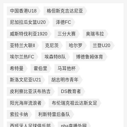
中国香港U18
格但斯克吉达尼亚
尼加拉瓜女篮U20
泽德FC
威斯特伐利亚1920
三分大赛
奥瑞韦拉
亚特兰大联II
克尼茨
哈尔罗
兰登U20
埃尔兰热FC
埃森特B队
博德鲁姆体育
希特曼
霍伯里
马耳他杯
斯洛文尼亚U21
胡志明市青年
皮利察比亚沃布热吉
DS教育者
阳光海岸流浪者
布伦瑞克祖云达斯女足
索拉卡纳
利斯特雷后备队
西班牙人足球俱乐部
nba直播外网