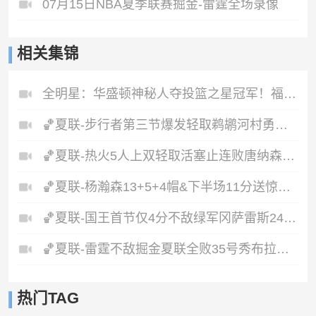
07月15日NBA夏季联赛掘金-雷霆全场录像
相关集锦
全明星：华盛顿神秘人夺投篮之星冠军！福德夺得三分大赛冠军！
🏀夏联-步行者第三节爆发轻取鹈鹕河村勇辉5+5+12斯劳森22分
🏀夏联-热火5人上双轻取活塞止连败唐纳森20+8+10奥科里27分
🏀夏联-杨瀚森13+5+4帽&下半场11分送惊艳妙传开拓者力克掘金
🏀夏联-国王首节仅4分不敌绿军冈萨雷斯24+10+5塞纳克10+12
🏀夏联-雷霆不敌掘金夏联全败35号秀布拉齐尔32+6马拉14+7+6
热门TAG