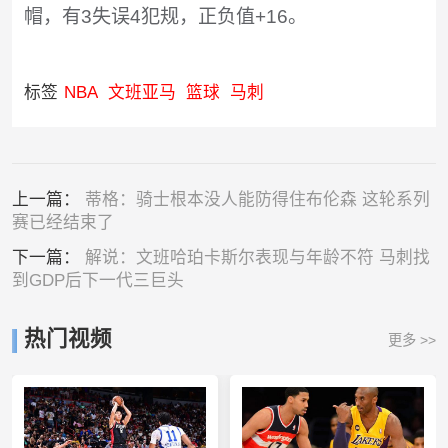
帽，有3失误4犯规，正负值+16。
标签
NBA
文班亚马
篮球
马刺
上一篇：
蒂格：骑士根本没人能防得住布伦森 这轮系列
赛已经结束了
下一篇：
解说：文班哈珀卡斯尔表现与年龄不符 马刺找
到GDP后下一代三巨头
热门视频
更多 >>