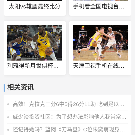
太阳vs雄鹿最终比分
手机看全国电视台直播
利雅得新月世俱杯阵容
天津卫视手机在线直播
相关资讯
高效！克拉克三分6中5得26分11助 吃到足以被禁赛的第8T&后被取消
威少谈投资社区：为了想办法影响他人我常常彻夜难眠
还记得她吗？篮网《刀马旦》C位朱奕萌现身AUBL 献跳《舞娘》