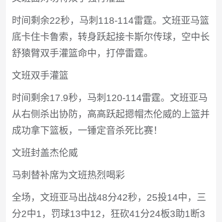
时间剩余22秒，马刺118-114雷霆。文班亚马篮
底卡住卡鲁索，转身跃起接卡斯尔传球，空中长
舒猿臂双手灌篮命中，打停雷霆。
文班双手灌篮
时间剩余17.9秒，马刺120-114雷霆。文班亚马
从右侧杀出协防，高高跃起摁帽杰伦威的上篮并
成功拿下篮板，一锤定音杀死比赛！
文班封盖杰伦威
马刺替补席为文班热烈喝彩
全场，文班亚马出战48分42秒，25投14中，三
分2中1，罚球13中12，狂砍41分24板3助1断3