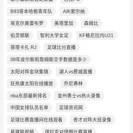
B93哥本哈根青年队
AIK索尔纳
埃克尔奥雷布罗
美塔里加
森姆比
伯灵顿联
智利大学女足
KF格尼拉内U21
哥塔卡扎 RJ
足球比分直播
08年皮尔斯和詹姆斯交手数据是多少
太阳对阵金块集锦
湖人vs费城直播
狂热康太阳在线播放
乔尼弗林
nba东部最新排名
金州勇士vs热火录像
中国女排队员名单
足球资讯网
足球比赛直播间在线观看
奇才对阵大班录像
易建联视频
伊拉克对伊朗比赛直播