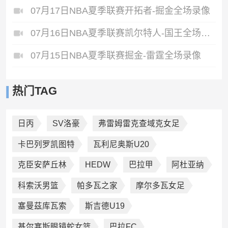
07月17日NBA夏季联赛开拓者-掘金全场录像
07月16日NBA夏季联赛凯尔特人-国王全场录像
07月15日NBA夏季联赛掘金-雷霆全场录像
热门TAG
日丙
SV洛豪
弗雷姆雷克查域克女足
卡巴列罗凯图特
瓦利尼奥斯U20
克臣安萨丘林
HEDW
巴拉甲
阿杜亚纳
科索沃男篮
帕多瓦之家
摩尔多瓦女足
塞曼茲库瓦索
斯吉德U19
基尔塞斯眼镜蛇女篮
巴拉FC