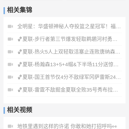
相关集锦
全明星：华盛顿神秘人夺投篮之星冠军！福德夺得三分大赛冠军！
🏀夏联-步行者第三节爆发轻取鹈鹕河村勇辉5+5+12斯劳森22分
🏀夏联-热火5人上双轻取活塞止连败唐纳森20+8+10奥科里27分
🏀夏联-杨瀚森13+5+4帽&下半场11分送惊艳妙传开拓者力克掘金
🏀夏联-国王首节仅4分不敌绿军冈萨雷斯24+10+5塞纳克10+12
🏀夏联-雷霆不敌掘金夏联全败35号秀布拉齐尔32+6马拉14+7+6
相关视频
地铁里遇到这样的许诺 你敢和她打招呼吗👀