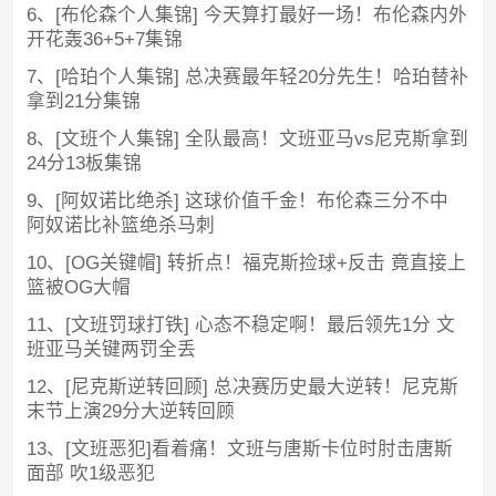
6、[布伦森个人集锦] 今天算打最好一场！布伦森内外
开花轰36+5+7集锦
7、[哈珀个人集锦] 总决赛最年轻20分先生！哈珀替补
拿到21分集锦
8、[文班个人集锦] 全队最高！文班亚马vs尼克斯拿到
24分13板集锦
9、[阿奴诺比绝杀] 这球价值千金！布伦森三分不中
阿奴诺比补篮绝杀马刺
10、[OG关键帽] 转折点！福克斯捡球+反击 竟直接上
篮被OG大帽
11、[文班罚球打铁] 心态不稳定啊！最后领先1分 文
班亚马关键两罚全丢
12、[尼克斯逆转回顾] 总决赛历史最大逆转！尼克斯
末节上演29分大逆转回顾
13、[文班恶犯]看着痛！文班与唐斯卡位时肘击唐斯
面部 吹1级恶犯