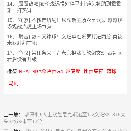
14、[霉霉热舞]布伦森远投射停马刺 镜头补助到霉霉
第一排热舞
15、[花絮] 不愧是纽约！尼克斯主场众星云集 霉霉现
场观战点燃主场气氛
16、[肘击] 数人又输球！文班单吃米罗打进两分 竟被
米罗肘翻在地
17、[争议] 带任务来了？老六抱膝盖放倒文班 裁判回
看后没有升级
标签
NBA
NBA总决赛G4
尼克斯
比赛集锦
篮球
马刺
上一篇：
🏀马刺6人上双胜尼克斯追至1-2文班32+8+6大
头32分&末节12分