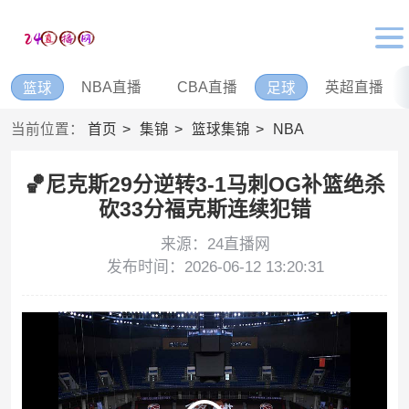
NBA直播
CBA直播
英超直播
篮球
足球
当前位置：
首页
集锦
篮球集锦
NBA
🏀尼克斯29分逆转3-1马刺OG补篮绝杀
砍33分福克斯连续犯错
来源：24直播网
发布时间：2026-06-12 13:20:31