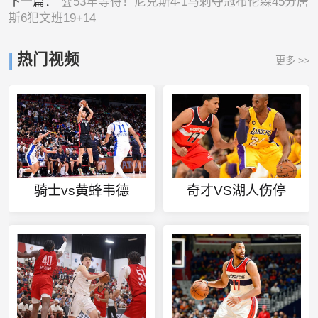
下一篇：
🏆53年等待！尼克斯4-1马刺夺冠布伦森45分唐
斯6犯文班19+14
热门视频
更多 >>
骑士vs黄蜂韦德
奇才VS湖人伤停