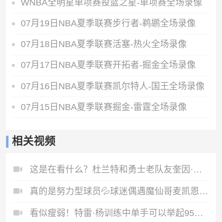
WNBA全明星单项赛投篮之星-单项赛全场录像
07月19日NBA夏季联赛步行者-鹈鹕全场录像
07月18日NBA夏季联赛活塞-热火全场录像
07月17日NBA夏季联赛开拓者-掘金全场录像
07月16日NBA夏季联赛凯尔特人-国王全场录像
07月15日NBA夏季联赛掘金-雷霆全场录像
相关视频
这是在看什么？杜兰特和勇士老队友奎因·库克俩人刷着手机
真的是努力型球员💦球迷偶遇魔仙哥麦凯恩刚冒雨跑完步！
看似瘦弱！特雷·杨训练中单手可以举起95磅哑铃😯