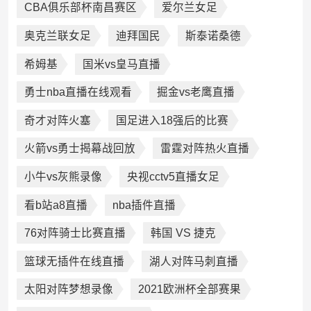
CBA俱乐部杯南昌赛区
爱尔兰女足
奥克兰联女足
迪拜国民
斯泰诺桑德
希姆基
国米vs皇马直播
勇士nba直播在线观看
掘金vs老鹰直播
奇才对阵火塞
国足进入18强后的比赛
火箭vs勇士揭幕战回放
雷霆对阵热火直播
小牛vs灰熊录像
央视cctv5直播女足
看b站a8直播
nba插件直播
76对阵骑士比赛直播
韩国 VS 捷克
篮球无插件在线直播
湖人对阵马刺直播
太阳对阵梦想录像
2021欧洲杯全部赛果