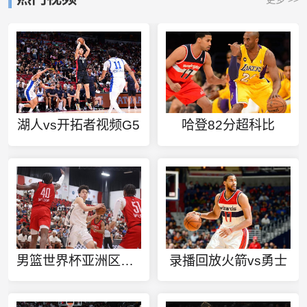
湖人vs开拓者视频G5
哈登82分超科比
男篮世界杯亚洲区预选赛
录播回放火箭vs勇士