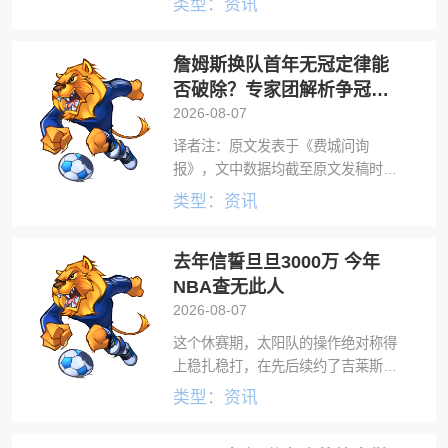
类型：资讯
海鹰训练营，与海鹰主帅迈克·麦克唐
纳交流训练和执教方面的经验。谈到
詹姆斯换队首年无冠定律能
米奇·约翰逊此次来访，麦克唐纳说
否破除？专家团解析争冠前
景直言难度大
2026-08-07
译者注：原文发表于《费城问询
报》，文中数据均截至原文发稿时
（当地时间8月5日），所涉及日期和
类型：资讯
时间均为当地时间。文中观点与译者
及平台无关。这种星光熠熠的组合对
去年信誓旦旦3000万 今年
76人意味着什么？我们询问了多名专
家，看看他
NBA查无此人
2026-08-07
这个休赛期，太阳队的操作绝对称得
上稳扎稳打，在先后续约了吉莱斯
皮、古德温和马克·威廉姆斯之后，他
类型：资讯
们又用一份3年7300万美元的续约合
同留住了狄龙·布鲁克斯，签下这份合