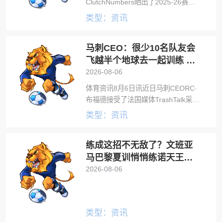
ClutchNumbers晒出了2025-26赛季
NBA季后赛突破投篮命中率排行榜
类型：资讯
（至少30次突破出手）：1.维克托·文
班亚马—61.3%2.埃文·莫布里—
马刺CEO：很少10名队友会
60.0%3.
飞越半个地球去一起训练 一
切都因为文班
2026-08-06
体育资讯8月6日讯近日马刺CEORC·
布福德接受了法国媒体TrashTalk采
访。谈到马刺多名球员响应文班号召
类型：资讯
来到法国训练，布福德表示：“他为人
处世的方式，包括他保养身体的方
练成这招不无敌了？文班亚
式，以及他与家人和队友的相处
马巴黎夏训悄悄练诺天王的
金鸡独立？
2026-08-06
类型：资讯