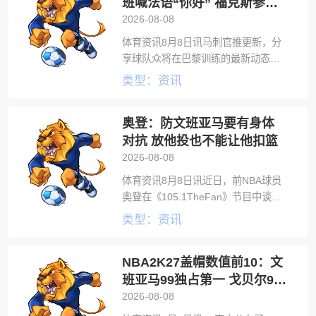
班喊法语“你好” 福克斯参加
合练
2026-08-08
体育资讯8月8日讯马刺官推更新，分
享球队众将在巴黎训练的最新动态。
视频中，马刺众将围着文班喊了一声
类型：资讯
法语bonjour（你好），福克斯目前也
已经参与合练。
奥登：防文班亚马要有身体
对抗 放他投也不能让他扣篮
2026-08-08
体育资讯8月8日讯近日，前NBA球员
奥登在《105.1TheFan》节目中谈到
了对位文班亚马。奥登表示：“你必须
类型：资讯
要打出身体对抗，米切尔·罗宾逊就是
这么做的，你要利用好这个优势，在
NBA2K27盖帽数值前10：文
篮下你要去推他，抢篮板时
班亚马99独占第一 戈贝尔94
排第8
2026-08-08