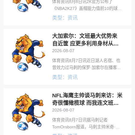
体育资讯8月8日讯2K官方公布了
《NBA2K27》盖帽能力值前10的球
员，文班亚马99高居榜首。具体如
类型：资讯
下：1、文班亚马992、萨尔973、杰
伊·赫夫964、切特·霍姆格伦965、克
大加索尔：文班最大优势来
林根956、扎克·埃迪
自近筐 应更多利用身材从内
线发起进攻
2026-08-07
体育资讯8月7日讯近日湖人名宿、也
曾效力过马刺的保罗·加索尔在播客节
目《Drafteados》中接受了采访，谈
类型：资讯
到了给文班的一些建议。保罗·加索尔
认为，文班亚马最大的影响力来自于
NFL海鹰主帅谈马刺来访：米
靠近篮筐的位置，在那里，他
奇很懂橄榄球 而我连文班都
不太了解
2026-08-07
体育资讯8月7日讯据马刺记者
TomOrsborn报道，马刺主帅米奇·约
翰逊近日率领教练组造访NFL西雅图