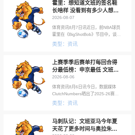
霍里：想知道文班的签名鞋
同之后，30岁的狄龙将会拥有接下来
长啥样 没看到有多少人想买
他的鞋
2026-08-07
体育资讯8月7日讯近日，前NBA球员
霍里在《BigShotBob》节目中，谈到
了文班亚马即将推出签名鞋。霍里：
类型：资讯
“疯狂的部分是，我想知道文班的鞋子
长什么样，因为我没看到多少人跑出
上赛季季后赛单打每回合得
去买他的鞋。”相关链接→文
分最低榜：申京最低 文班亚
马第二低
2026-08-06
体育资讯8月6日讯今日，数据媒体
ClutchNumbers晒出了2025-26赛季
NBA季后赛单打每回合得分最低榜
类型：资讯
（至少20次单打回合）：1.阿尔佩伦·
申京——0.742.维克托·文班亚马——
马刺队记：文班亚马今年夏
0.753
天花了更多时间与奥拉朱旺