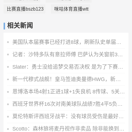
比赛直播bszb123
咪咕体育直播wtt
相关新闻
美国队本届赛事已经打进8球，刷新队史单届世界杯进球纪录
记者：沙特多队有意拉师傅 巴萨认为关窗前3千万报价曼联仍会同意
Slater：勇士没给追梦交易否决权 是为了下赛季随时把他作为筹码
新一代穆式战舰！皇马签迪奥曼德HWG，新赛季首发如何排兵布阵？
恩博洛本场4射1正进1球+1失良机 8传球、5关键传球+2犯规 获评7分
西班牙世界杯16次对南美球队战绩7胜4平5负，对乌拉圭3场保持不败
莫伦特斯评西班牙战平：没有球员受伤是最好消息，场面乏善可陈
Scotto：森林狼将麦丹视作非卖品 除非能换到约基奇或者字母哥