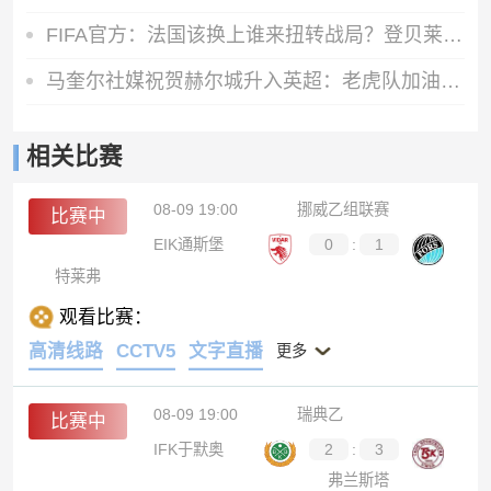
FIFA官方：法国该换上谁来扭转战局？登贝莱/坎特/于帕/巴尔科拉
马奎尔社媒祝贺赫尔城升入英超：老虎队加油🐯😍
相关比赛
08-09 19:00
挪威乙组联赛
比赛中
EIK通斯堡
0
:
1
特莱弗
观看比赛：
高清线路
CCTV5
文字直播
更多
08-09 19:00
瑞典乙
比赛中
IFK于默奥
2
:
3
弗兰斯塔