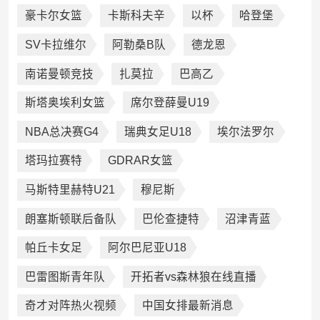
豪卡尔女篮
卡斯科夫辛
以杯
哈登堡
SV卡拉维尔
阿勒桑B队
德龙恩
南诺曼顿竞技
扎莫拉
巴高乙
斯塔奥埃利女篮
席尔登薛曼U19
NBA总决赛G4
瑞典女足U18
埃尔法罗尔
塔玛拉赛特
GDRAR女篮
马斯特里赫特U21
穆尼斯
朗塞斯顿联后备队
巴伦查捷特
沼津青蓝
帕丘卡女足
阿尔巴尼亚U18
巴雷图斯青年队
开拓者vs森林狼在线直播
奇才对阵热火视频
中国女排最新消息