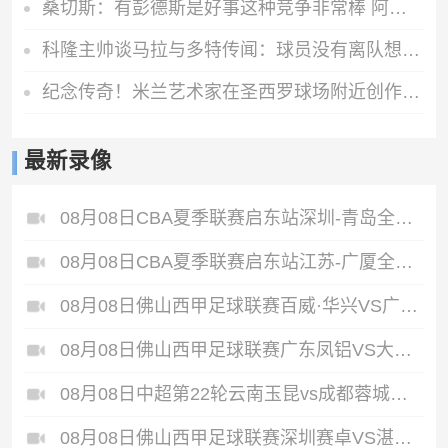
桑切斯：有彭德斯是好事这种竞争非常棒 阿隆索让事情变得简单
科隆主帅谈马拉与多特传闻：球员没有离队想法，他目前状态不错
纪念传奇！米兰艺术家在圣西罗球场附近创作了一幅巴雷西的壁画
最新录像
08月08日CBA夏季联赛启东站深圳-青岛全场录像
08月08日CBA夏季联赛启东站江苏-广厦全场录像
08月08日佛山西甲足球联赛百威·华兴VS广州苏雅蔚雨堂全场录像
08月08日佛山西甲足球联赛广东凤铝VS大塘控股全场录像
08月08日中超第22轮云南玉昆vs成都蓉城全场录像
08月08日佛山西甲足球联赛深圳赛卓VS湛江热点·粤标售电全场录像