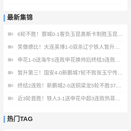
最新集锦
6轮不胜！蓉城0-1客负玉昆奥斯卡制胜玉昆暂第三蓉城全场1射正
笑傲德比！大连英博1-0双杀辽宁铁人暂升第2斯坦丘远射制胜
申花1-0送海牛5连败申花换帅后终结3连败阿苏埃助攻徐皓阳制胜
暂升第三！国安4-0新鹏城7轮不败张玉宁传射达万双响法比奥破门
终结2连败！新鹏城2-0送铜梁龙5轮不胜37岁姜至鹏破门韦斯利建功
近3轮首胜！铁人3-1送申花中超3连败热菲尼奥双响邦本宜裕传射
热门TAG