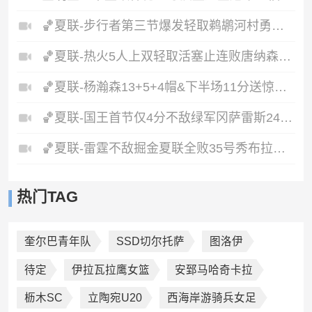
🏀夏联-步行者第三节爆发轻取鹈鹕河村勇辉5+5+12斯劳森22分
🏀夏联-热火5人上双轻取活塞止连败唐纳森20+8+10奥科里27分
🏀夏联-杨瀚森13+5+4帽&下半场11分送惊艳妙传开拓者力克掘金
🏀夏联-国王首节仅4分不敌绿军冈萨雷斯24+10+5塞纳克10+12
🏀夏联-雷霆不敌掘金夏联全败35号秀布拉齐尔32+6马拉14+7+6
热门TAG
奎尔巴青年队
SSD切尔托萨
图洛伊
待定
伊拉瓦拉鹰女篮
安郅马哈奇卡拉
枥木SC
立陶宛U20
西海岸游骑兵女足