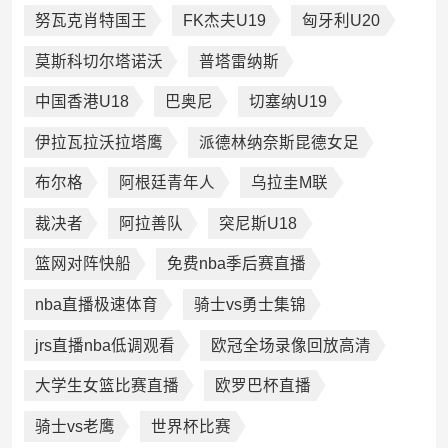
努瓦克肖特国王
FK杰夫U19
匈牙利U20
莫斯科切尔塔诺沃
普塔雷纳斯
中国香港U18
巴奥尼
切塞纳U19
伊拉瓦拉沃拉塔鹰
派德林纳奈斯昆德女足
布尔格
阿根廷青年人
乌拉圭M联
裁决者
阿拉善队
突尼斯U18
篮网对阵快船
免费nba季后赛直播
nba直播极速体育
骑士vs勇士集锦
jrs直播nba低调观看
欧冠全场录像回放高清
大学生女篮比赛直播
欧罗巴杯直播
骑士vs老鹰
世界杯比赛