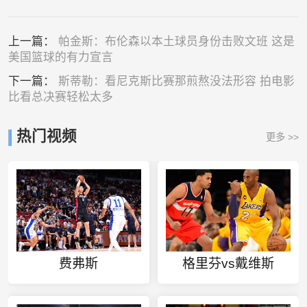
上一篇：
帕金斯：布伦森以本土球员身份击败文班 这是
美国篮球的有力宣言
下一篇：
斯蒂勒：看尼克斯比赛那煎熬没法形容 拍电影
比看总决赛轻松太多
热门视频
更多 >>
费弗斯
格里芬vs戴维斯