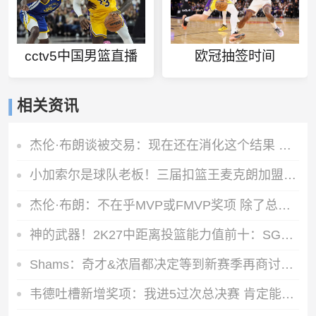
cctv5中国男篮直播
欧冠抽签时间
相关资讯
杰伦·布朗谈被交易：现在还在消化这个结果 我在波士顿待了10年
小加索尔是球队老板！三届扣篮王麦克朗加盟西班牙赫罗纳俱乐部
杰伦·布朗：不在乎MVP或FMVP奖项 除了总冠军没任何东西能打动我
神的武器！2K27中距离投篮能力值前十：SGA一枝独秀 KD并列第三
Shams：奇才&浓眉都决定等到新赛季再商讨续约 或在开季20场左右
韦德吐槽新增奖项：我进5过次总决赛 肯定能拿一两个东决MVP