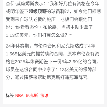
杰伊·威廉姆斯表示：“我和好几位有资格在今年
或明年签下
超级顶薪
的球员聊过，如今他们都感
受到来自球队老板的施压。老板们会跟他们
说：‘你看看杰伦・布伦森，当初主动少拿了
1.13亿美元，你们打算怎么做？’”
24年休赛期，布伦森合同和尼克斯达成了4年
1.565亿美元的提前续约合同，原本布伦森有资
格在2025年休赛期签下一份5年2.69亿的合同，
球员在这份合同中少拿了1.13亿美元的保障部
分，通过降薪来帮助尼克斯打造冠军阵容。
标签
NBA
尼克斯
篮球