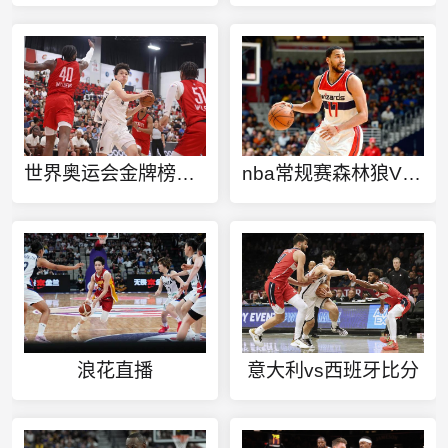
世界奥运会金牌榜排名
nba常规赛森林狼VS活塞
浪花直播
意大利vs西班牙比分