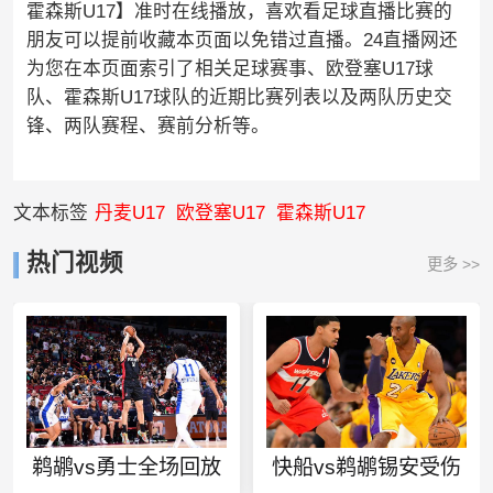
霍森斯U17】准时在线播放，喜欢看足球直播比赛的
朋友可以提前收藏本页面以免错过直播。24直播网还
为您在本页面索引了相关足球赛事、欧登塞U17球
队、霍森斯U17球队的近期比赛列表以及两队历史交
锋、两队赛程、赛前分析等。
文本标签
丹麦U17
欧登塞U17
霍森斯U17
热门视频
更多 >>
鹈鹕vs勇士全场回放
快船vs鹈鹕锡安受伤