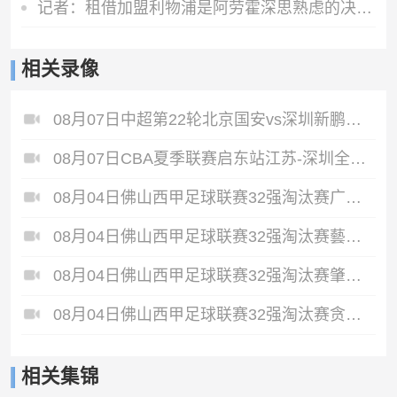
记者：租借加盟利物浦是阿劳霍深思熟虑的决定，红军承担全部工资
相关录像
08月07日中超第22轮北京国安vs深圳新鹏城全场录像
08月07日CBA夏季联赛启东站江苏-深圳全场录像
08月04日佛山西甲足球联赛32强淘汰赛广东西南建设VS香港圣徒全场录像
08月04日佛山西甲足球联赛32强淘汰赛藝品高國際VS湛江狂狼·粵辉能源全场录像
08月04日佛山西甲足球联赛32强淘汰赛肇庆恒骏成VS三七互娱全场录像
08月04日佛山西甲足球联赛32强淘汰赛贪玩游戏VS美的薪火全场录像
相关集锦