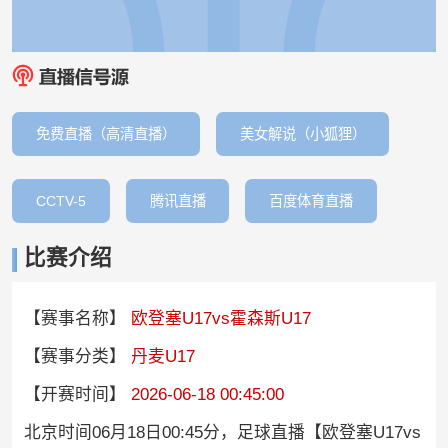
免费直播（高清直播）
美女解说（小狐狸）
CCTV-5
腾讯直播
百度体育直播
比赛介绍
【赛事名称】
欧登塞U17vs霍森斯U17
【赛事分类】
丹麦U17
【开赛时间】
2026-06-18 00:45:00
北京时间06月18日00:45分，足球直播【欧登塞U17vs